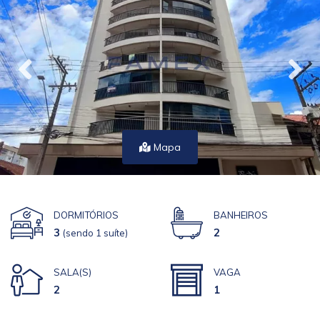
Mapa
DORMITÓRIOS
BANHEIROS
3
2
(sendo 1 suíte)
SALA(S)
VAGA
2
1