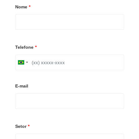
Nome
*
Telefone
*
B
r
a
z
i
E-mail
l
+
5
5
Setor
*