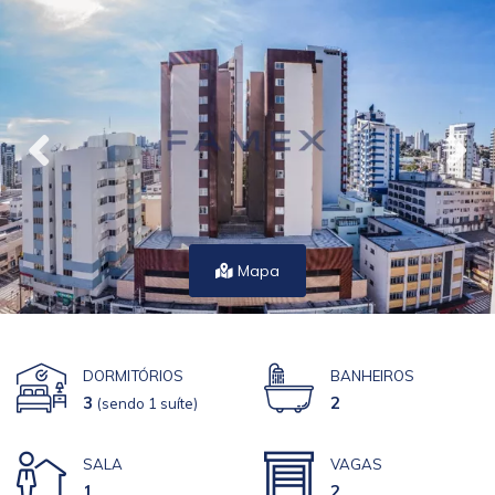
Mapa
DORMITÓRIOS
BANHEIROS
3
2
(sendo 1 suíte)
SALA
VAGAS
1
2