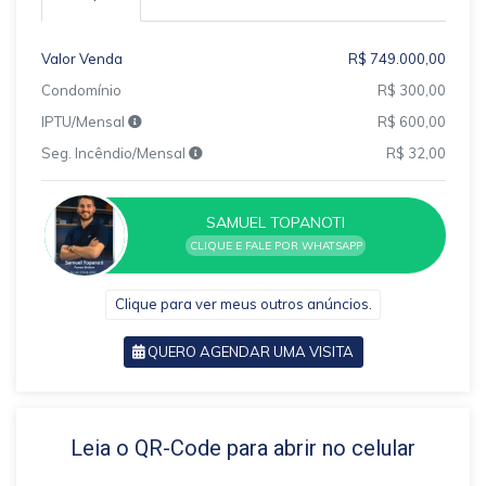
Valor Venda
R$ 749.000,00
Condomínio
R$ 300,00
IPTU/Mensal
R$ 600,00
Seg. Incêndio/Mensal
R$ 32,00
SAMUEL TOPANOTI
CLIQUE E FALE POR WHATSAPP
Clique para ver meus outros anúncios.
QUERO AGENDAR UMA VISITA
VOLTAR
Leia o QR-Code para abrir no celular