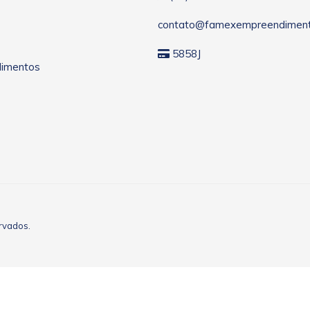
contato@famexempreendiment
5858J
imentos
ervados.