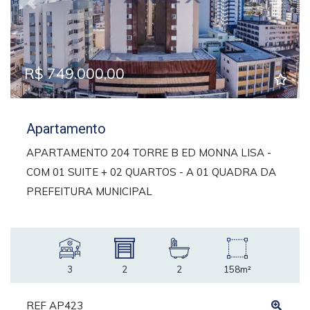
Previous
Next
R$ 749.000,00
Apartamento
APARTAMENTO 204 TORRE B ED MONNA LISA -
COM 01 SUITE + 02 QUARTOS - A 01 QUADRA DA
PREFEITURA MUNICIPAL
3
2
2
158m²
REF AP423