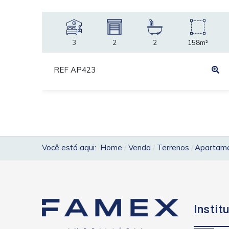
3
2
2
158m²
REF AP423
Você está aqui:
Home
Venda
Terrenos
Apartamen
Instit