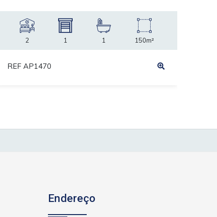
2
1
1
150m²
REF AP1470
REF
Endereço