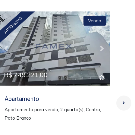
OPORTU
APTO NOVO
Venda
Previous
Next
Pre
R$ 749.221,00
R$
Apartamento
Ap
Apartamento para venda, 2 quarto(s), Centro,
Apa
Pato Branco
- Ed