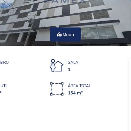
Mapa
EIRO
SALA
1
ÚTIL
ÁREA TOTAL
²
154 m²