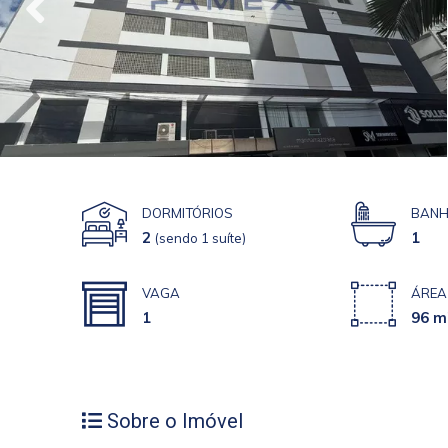
DORMITÓRIOS
BANH
2
1
(sendo 1 suíte)
VAGA
ÁREA 
1
96 m
Sobre o Imóvel