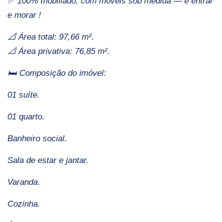
✅ 100% mobiliado, com móveis sob medida — é entrar
e morar !
📐 Área total: 97,66 m².
📐 Área privativa: 76,85 m².
🛏️ Composição do imóvel:
01 suíte.
01 quarto.
Banheiro social.
Sala de estar e jantar.
Varanda.
Cozinha.