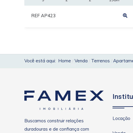
REF AP423
Você está aqui:
Home
Venda
Terrenos
Apartamen
Instit
Locação
Buscamos construir relações
duradouras e de confiança com