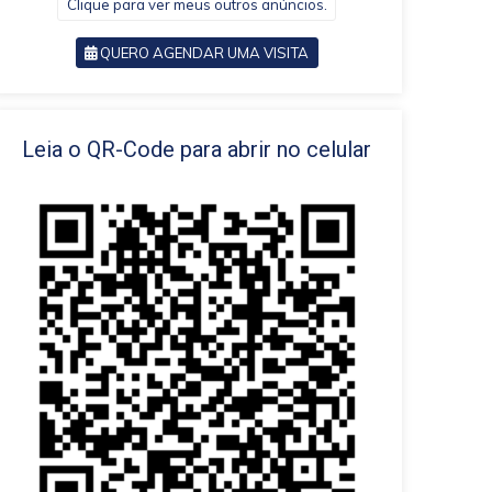
Clique para ver meus outros anúncios.
QUERO AGENDAR UMA VISITA
VOLTAR
Leia o QR-Code para abrir no celular