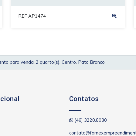
REF AP1474
to para venda, 2 quarto(s), Centro, Pato Branco
ucional
Contatos
(46) 3220.8030
contato@famexempreendiment