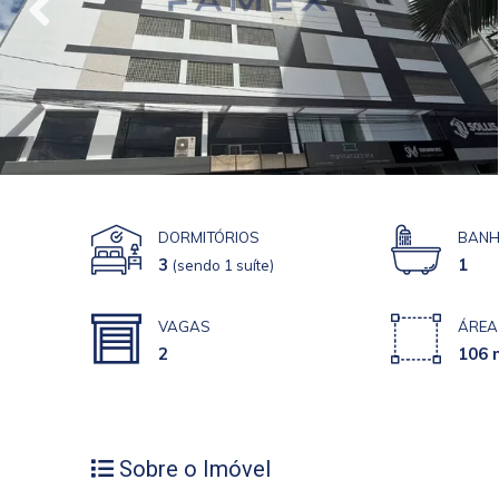
DORMITÓRIOS
BANH
3
1
(sendo 1 suíte)
VAGAS
ÁREA
2
106 
Sobre o Imóvel