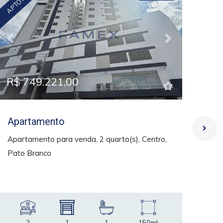
Previous
Next
Pre
R$ 749.221,00
R$
Apartamento
Ap
Apartamento para venda, 2 quarto(s), Centro,
Apa
Pato Branco
- Ed
2
1
1
150m²