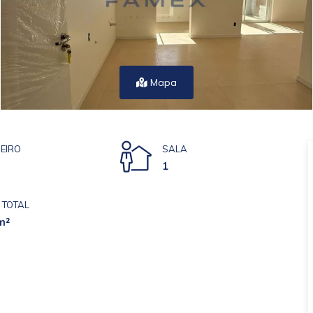
Mapa
EIRO
SALA
1
 TOTAL
m²