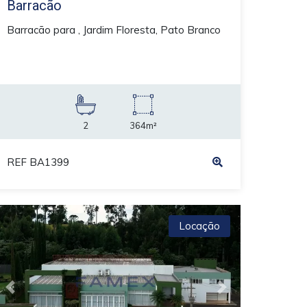
Barracão
Barracão para , Jardim Floresta, Pato Branco
2
364m²
REF BA1399
Locação
Previous
Next