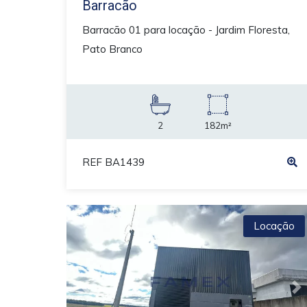
Barracão
Barracão 01 para locação - Jardim Floresta,
Pato Branco
2
182m²
REF BA1439
Locação
Previous
N