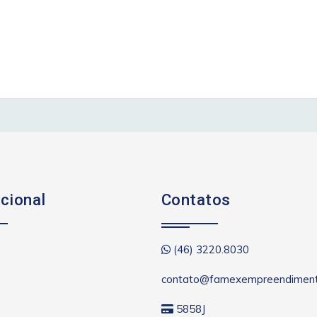
ucional
Contatos
(46) 3220.8030
contato@famexempreendiment
5858J