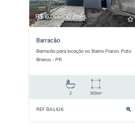
R$ 6.000,00 /mês
Barracão
Barracão para locação no Bairro Fraron, Pato
Branco - PR
2
300m²
REF BA1426