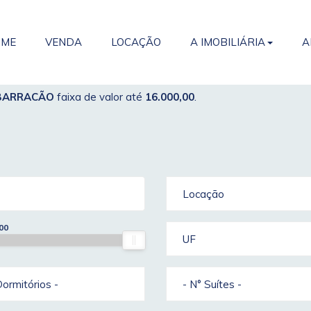
OME
VENDA
LOCAÇÃO
A IMOBILIÁRIA
A
BARRACÃO
faixa de valor até
16.000,00
.
Locação
00
UF
Dormitórios -
- N° Suítes -