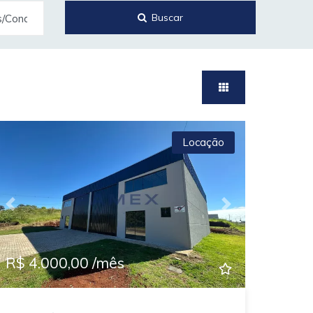
Buscar
s/Condomínios
Locação
Previous
Next
R$ 4.000,00 /mês