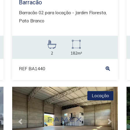
Barracão
Barracão 02 para locação - Jardim Floresta,
Pato Branco
2
182m²
REF BA1440
Locação
ext
Previous
Next