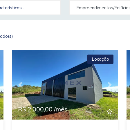
racterísticas -
Empreendimentos/Edifício
ado(s)
Locação
ext
Previous
Next
R$ 2.000,00 /mês