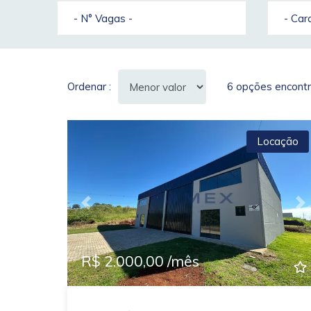
- N° Vagas -
- Ca
Ordenar :
6 opções encontr
Locação
Previous
N
R$ 2.000,00 /mês