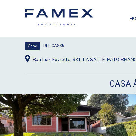
H
REF CA865
Casa
Rua Luiz Favretto, 331, LA SALLE, PATO BRA
CASA 