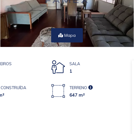
Mapa
EIROS
SALA
1
 CONSTRUÍDA
TERRENO
m²
647 m²