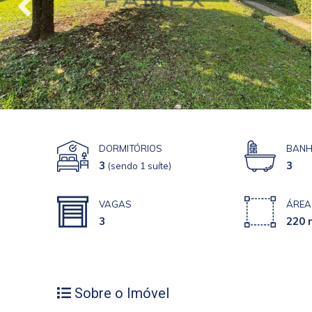
DORMITÓRIOS
BANH
3
3
(sendo 1 suíte)
VAGAS
ÁREA
3
220 
Sobre o Imóvel