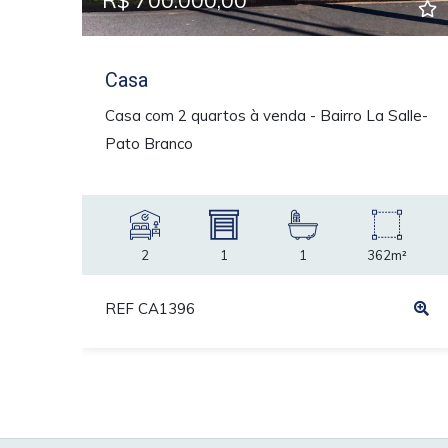
R$ 700.000,00
Casa
Casa com 2 quartos à venda - Bairro La Salle-
Pato Branco
2
1
1
362m²
REF CA1396