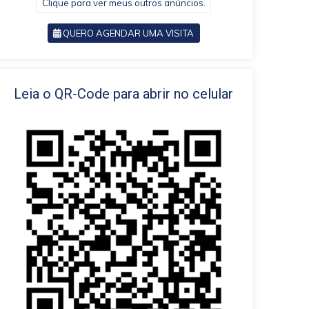
Clique para ver meus outros anúncios.
QUERO AGENDAR UMA VISITA
VOLTAR
Leia o QR-Code para abrir no celular