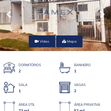
Vídeo
Mapa
DORMITÓRIOS
BANHEIRO
2
1
SALA
VAGAS
1
2
ÁREA ÚTIL
ÁREA PRIVATIVA
73 m²
52 m²