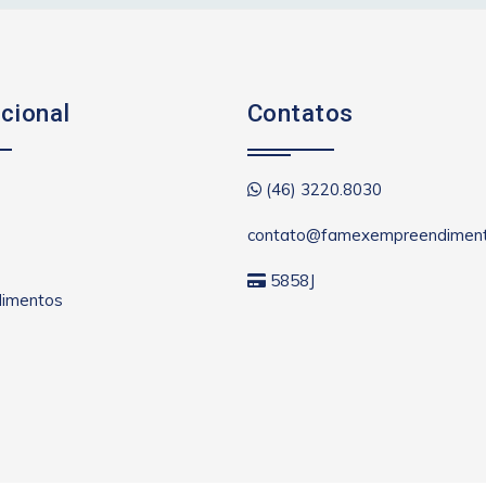
ucional
Contatos
(46) 3220.8030
contato@famexempreendiment
5858J
imentos