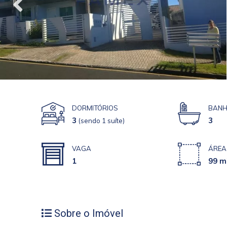
DORMITÓRIOS
BANH
3
3
(sendo 1 suíte)
VAGA
ÁREA
1
99 m
Sobre o Imóvel