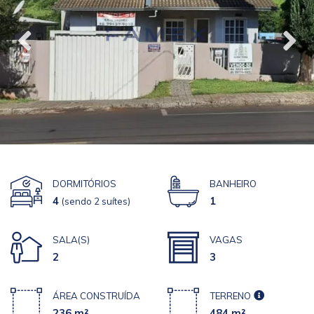
DORMITÓRIOS
BANHEIRO
4
1
(sendo 2 suítes)
SALA(S)
VAGAS
2
3
ÁREA CONSTRUÍDA
TERRENO
236 m²
484 m²