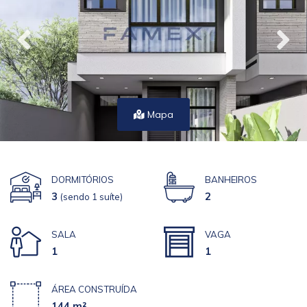
Mapa
DORMITÓRIOS
BANHEIROS
3
2
(sendo 1 suíte)
SALA
VAGA
1
1
ÁREA CONSTRUÍDA
144 m²