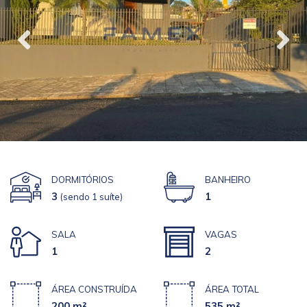
DORMITÓRIOS
BANHEIRO
3
1
(sendo 1 suíte)
SALA
VAGAS
1
2
ÁREA CONSTRUÍDA
ÁREA TOTAL
200 m²
535 m²