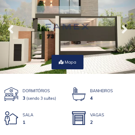
Mapa
DORMITÓRIOS
BANHEIROS
3
4
(sendo 3 suítes)
SALA
VAGAS
1
2