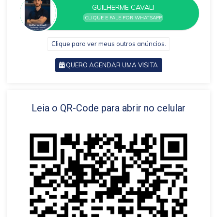
GUILHERME CAVALI
CLIQUE E FALE POR WHATSAPP
Clique para ver meus outros anúncios.
QUERO AGENDAR UMA VISITA
VOLTAR
Leia o QR-Code para abrir no celular