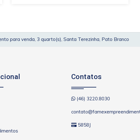
to para venda, 3 quarto(s), Santa Terezinha, Pato Branco
ucional
Contatos
(46) 3220.8030
contato@famexempreendiment
5858J
imentos