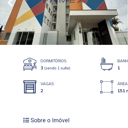
DORMITÓRIOS
BANH
3
1
(sendo 1 suíte)
VAGAS
ÁREA
2
151 
Sobre o Imóvel