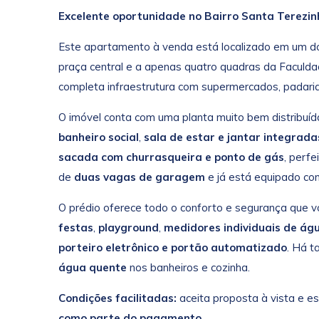
Excelente oportunidade no Bairro Santa Terezin
Este apartamento à venda está localizado em um do
praça central e a apenas quatro quadras da Faculda
completa infraestrutura com supermercados, padaria
O imóvel conta com uma planta muito bem distribuíd
banheiro social
,
sala de estar e jantar integrada
sacada com churrasqueira e ponto de gás
, perf
de
duas vagas de garagem
e já está equipado c
O prédio oferece todo o conforto e segurança que 
festas
,
playground
,
medidores individuais de águ
porteiro eletrônico e portão automatizado
. Há 
água quente
nos banheiros e cozinha.
Condições facilitadas:
aceita proposta à vista e es
como parte do pagamento
.