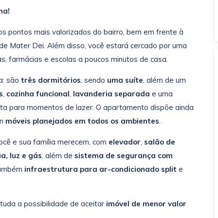
ha!
s pontos mais valorizados do bairro, bem em frente à
de Mater Dei. Além disso, você estará cercado por uma
s, farmácias e escolas a poucos minutos de casa.
a: são
três dormitórios
, sendo
uma suíte
, além de um
s
,
cozinha funcional
,
lavanderia separada
e uma
eita para momentos de lazer. O apartamento dispõe ainda
om
móveis planejados em todos os ambientes
.
você e sua família merecem, com
elevador
,
salão de
a, luz e gás
, além de
sistema de segurança com
também
infraestrutura para ar-condicionado split
e
tuda a possibilidade de aceitar
imóvel de menor valor