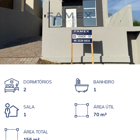
DORMITÓRIOS
BANHEIRO
2
1
SALA
ÁREA ÚTIL
1
70 m²
ÁREA TOTAL
156 m²