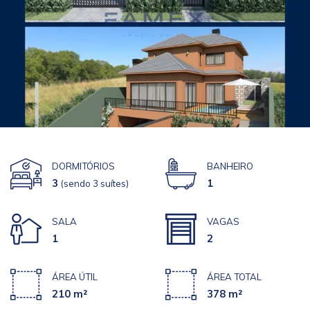
DORMITÓRIOS
BANHEIRO
3
1
(sendo 3 suítes)
SALA
VAGAS
1
2
ÁREA ÚTIL
ÁREA TOTAL
210 m²
378 m²