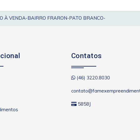
O À VENDA-BAIRRO FRARON-PATO BRANCO-
ucional
Contatos
(46) 3220.8030
contato@famexempreendiment
5858J
imentos