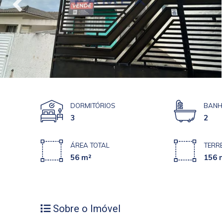
DORMITÓRIOS
BANH
3
2
ÁREA TOTAL
TERR
56 m²
156 
Sobre o Imóvel