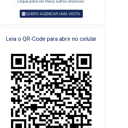
Clique para ver meus outros anúncios.
QUERO AGENDAR UMA VISITA
VOLTAR
Leia o QR-Code para abrir no celular