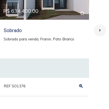
R$ 634.400,00
R$
Sobrado
So
Sobrado para venda, Fraron, Pato Branco
SOB
BR
REF SO1376
REF