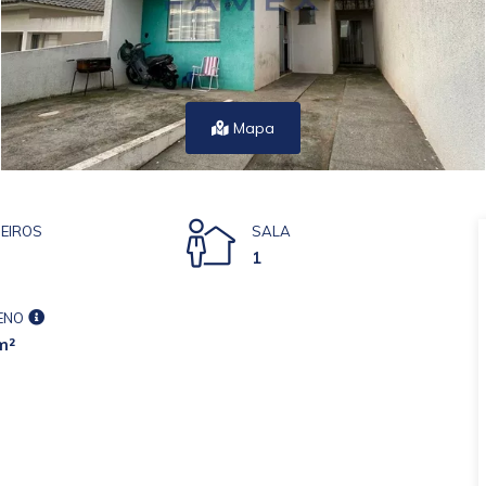
Mapa
EIROS
SALA
1
ENO
m²