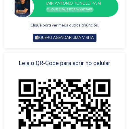
JAIR ANTONIO TONOLLI PAIM
CLIQUE E FALE POR WHATSAPP
Clique para ver meus outros anúncios.
QUERO AGENDAR UMA VISITA
VOLTAR
Leia o QR-Code para abrir no celular