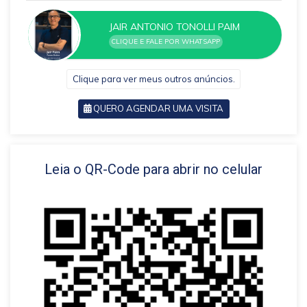
JAIR ANTONIO TONOLLI PAIM
CLIQUE E FALE POR WHATSAPP
Clique para ver meus outros anúncios.
QUERO AGENDAR UMA VISITA
VOLTAR
Leia o QR-Code para abrir no celular