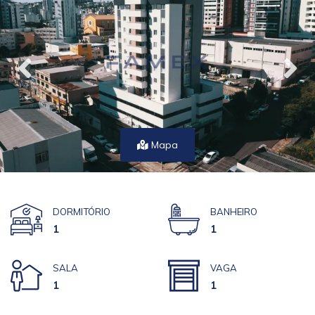
Mapa
DORMITÓRIO
BANHEIRO
1
1
SALA
VAGA
1
1