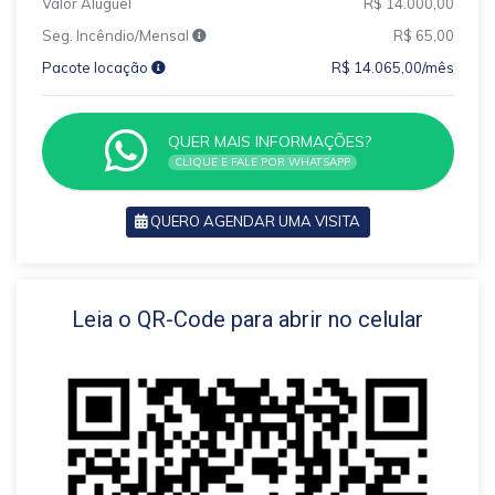
Valor Aluguel
R$ 14.000,00
Seg. Incêndio/Mensal
R$ 65,00
Pacote locação
R$ 14.065,00/mês
QUER MAIS INFORMAÇÕES?
CLIQUE E FALE POR WHATSAPP
QUERO AGENDAR UMA VISITA
VOLTAR
Leia o QR-Code para abrir no celular