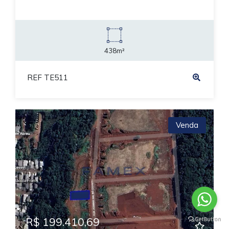
438m²
REF TE511
Venda
R$ 199.410,69