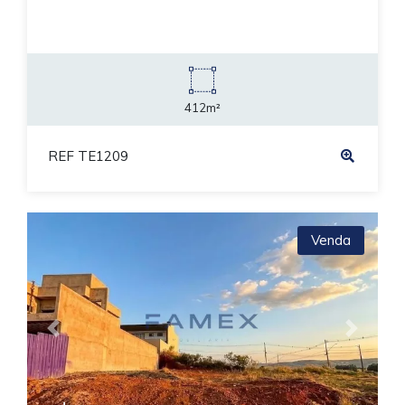
412m²
REF TE1209
Venda
Previous
Next