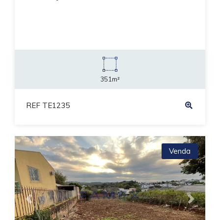
351m²
REF TE1235
Venda
Previous
Next