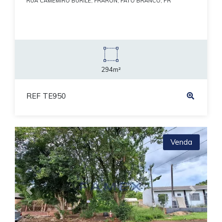
RUA CAMEMIRO BURILE, FRARON, PATO BRANCO, PR
294m²
REF TE950
Venda
Previous
Next