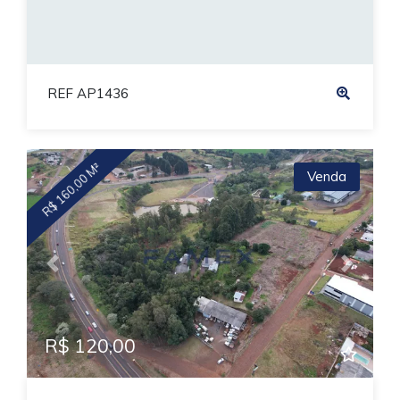
REF AP1436
R$ 160,00 M²
Venda
Previous
Next
R$ 120,00